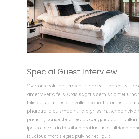
Special Guest Interview
Vivamus volutpat eros pulvinar velit laoreet, sit am
amet viverra felis. Cras sagittis sem sit amet ur
felis quis, ultricies convallis neque. Pellentesque 
pharetra, a euismod nulla dignissim. Aenean viverr
pretium, consectetur leo at, congue quam. Nullam h
ipsum primis in faucibus orci luctus et ultrices pos
faucibus mattis eget, pulvinar et ligula.