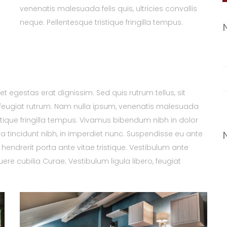
venenatis malesuada felis quis, ultricies convallis
neque. Pellentesque tristique fringilla tempus.
et egestas erat dignissim. Sed quis rutrum tellus, sit
na feugiat rutrum. Nam nulla ipsum, venenatis malesuada
tristique fringilla tempus. Vivamus bibendum nibh in dolor
a tincidunt nibh, in imperdiet nunc. Suspendisse eu ante
endrerit porta ante vitae tristique. Vestibulum ante
uere cubilia Curae; Vestibulum ligula libero, feugiat