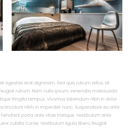
et egestas erat dignissim. Sed quis rutrum tellus, sit
na feugiat rutrum. Nam nulla ipsum, venenatis malesuada
tristique fringilla tempus. Vivamus bibendum nibh in dolor
a tincidunt nibh, in imperdiet nunc. Suspendisse eu ante
endrerit porta ante vitae tristique. Vestibulum ante
uere cubilia Curae; Vestibulum ligula libero, feugiat