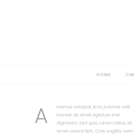
HOME
ZI
A
ivamus volutpat eros pulvinar velit
laoreet, sit amet egestas erat
dignissim. Sed quis rutrum tellus, sit
amet viverra felis. Cras sagittis sem