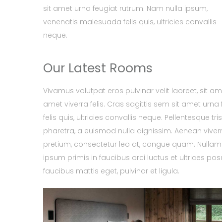
sit amet urna feugiat rutrum. Nam nulla ipsum,
venenatis malesuada felis quis, ultricies convallis
neque.
Our Latest Rooms
Vivamus volutpat eros pulvinar velit laoreet, sit am
amet viverra felis. Cras sagittis sem sit amet ur
felis quis, ultricies convallis neque. Pellentesque 
pharetra, a euismod nulla dignissim. Aenean viverr
pretium, consectetur leo at, congue quam. Nullam h
ipsum primis in faucibus orci luctus et ultrices pos
faucibus mattis eget, pulvinar et ligula.