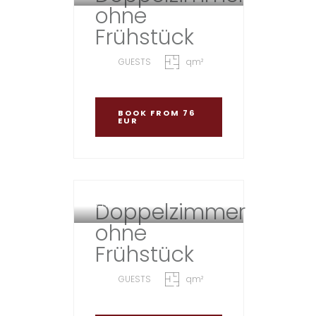
ohne
Frühstück
GUESTS
qm²
BOOK
FROM 76
EUR
UNSERE GEMÜTLICHEN
Doppelzimmer
ZIMMER
ohne
Frühstück
GUESTS
qm²