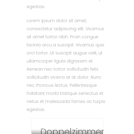
egestas.
Lorem ipsum dolor sit amet,
consectetur adipiscing elit. Vivamus
sit amet tortor nibh. Proin congue
lacinia arcu a suscipit. Vivamus quis
orci tortor. Ut suscipit augue velit, ut
ullamcorper ligula dignissim et.
Aenean nec tortor sollicitudin felis
sollicitudin viverra at at dolor. Nunc
nec rhoncus lectus. Pellentesque
habitant morbi tristique senectus et
netus et malesuada fames ac turpis
egestas.
UNSERE GEMÜTLICHEN
Doppelzimmer
ZIMMER